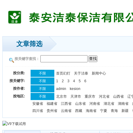
文章筛选
按关键字查找：
按分类:
不限
首页幻灯
关于洁泰
新闻中心
按关键字:
不限
1
2
3
4
5
6
按作者:
不限
admin
kesion
按地区:
不限
北京市
天津市
重庆市
河北省
山西省
辽
安徽省
福建省
江西省
山东省
河南省
湖北省
湖南省
四川省
贵州省
云南省
西藏
海南省
宁夏
青海
新疆