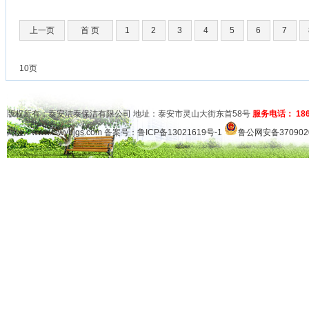
上一页
首 页
1
2
3
4
5
6
7
10页
版权所有：泰安洁泰保洁有限公司 地址：泰安市灵山大街东首58号
服务电话： 1865
网址：
www.tswybjgs.com
备案号：
鲁ICP备13021619号-1
鲁公网安备3709020