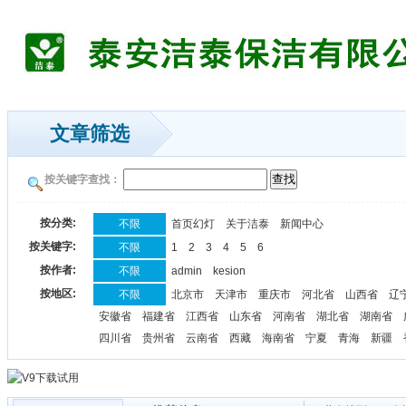
文章筛选
按关键字查找：
按分类:
不限
首页幻灯
关于洁泰
新闻中心
按关键字:
不限
1
2
3
4
5
6
按作者:
不限
admin
kesion
按地区:
不限
北京市
天津市
重庆市
河北省
山西省
辽
安徽省
福建省
江西省
山东省
河南省
湖北省
湖南省
四川省
贵州省
云南省
西藏
海南省
宁夏
青海
新疆