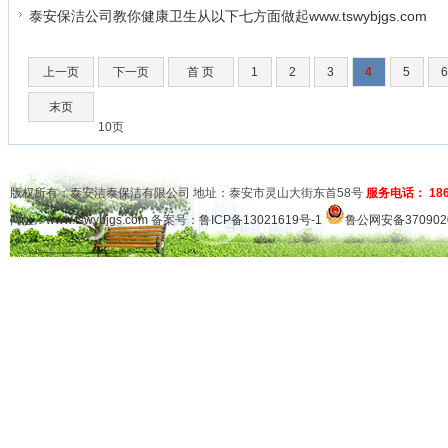
泰安保洁公司教你健康卫生从以下七方面做起www.tswybjgs.com
上一页
下一页
首 页
1
2
3
4
5
末页
10页
版权所有：泰安洁泰保洁有限公司 地址：泰安市灵山大街东首58号
服务电话： 1865
网址：
www.tswybjgs.com
备案号：
鲁ICP备13021619号-1
鲁公网安备3709020