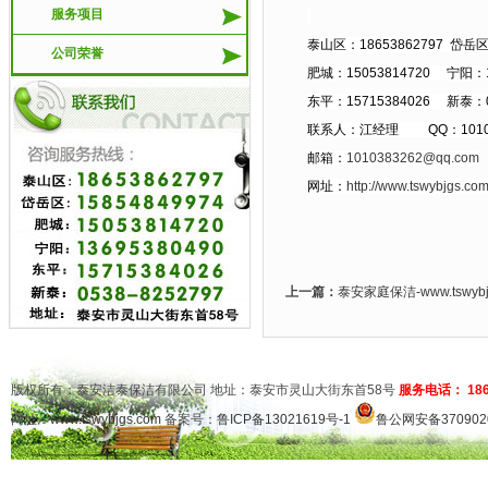
服务项目
泰山区：18653862797 岱岳区：
公司荣誉
肥城：15053814720 宁阳：13
东平：15715384026 新泰：05
联系人：江经理 QQ：10103
邮箱：
1010383262@qq.com
网址：
http://www.tswybjgs.co
上一篇：
泰安家庭保洁-www.tswy
版权所有：泰安洁泰保洁有限公司 地址：泰安市灵山大街东首58号
服务电话： 1865
网址：
www.tswybjgs.com
备案号：
鲁ICP备13021619号-1
鲁公网安备3709020