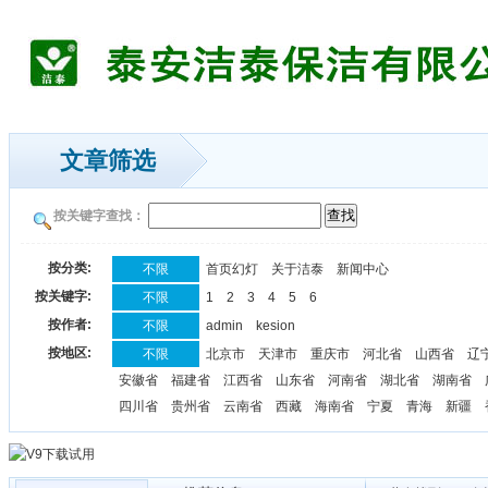
文章筛选
按关键字查找：
按分类:
不限
首页幻灯
关于洁泰
新闻中心
按关键字:
不限
1
2
3
4
5
6
按作者:
不限
admin
kesion
按地区:
不限
北京市
天津市
重庆市
河北省
山西省
辽
安徽省
福建省
江西省
山东省
河南省
湖北省
湖南省
四川省
贵州省
云南省
西藏
海南省
宁夏
青海
新疆