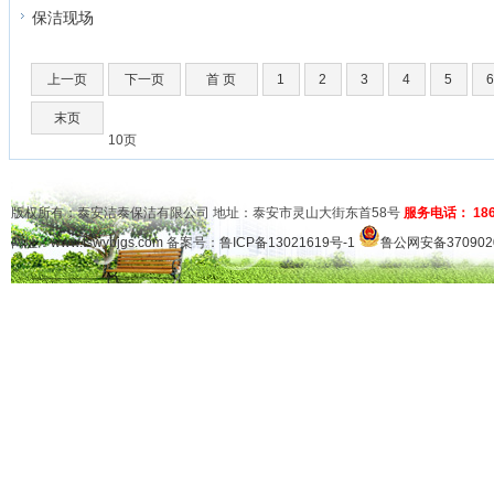
保洁现场
上一页
下一页
首 页
1
2
3
4
5
末页
10页
版权所有：泰安洁泰保洁有限公司 地址：泰安市灵山大街东首58号
服务电话： 1865
网址：
www.tswybjgs.com
备案号：
鲁ICP备13021619号-1
鲁公网安备3709020